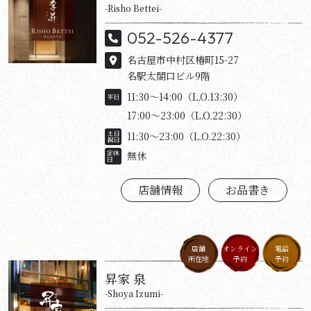
-Risho Bettei-
052-526-4377
名古屋市中村区椿町15-27
名駅太閤口ビル9階
11:30～14:00（L.O.13:30）
17:00～23:00（L.O.22:30）
11:30～23:00（L.O.22:30）
無休
店舗情報
お品書き
店舗
オンライン
電話
所在地
予約
予約
昇家 泉
-Shoya Izumi-