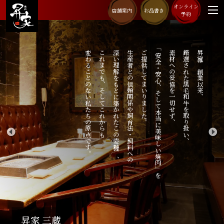
オンライン
店舗案内
お品書き
予約
変わることのない私たちの原点です。
これまでも、そしてこれからも
深い理解をもとに築かれたこの姿勢は、
生産者との信頼関係や飼育法・飼料への
ご提供してまいりました。
「安全・安心、そして本当に美味しい焼肉」を
素材への妥協を一切せず、
厳選された黒毛和牛を取り扱い、
昇家は創業以来、
プ
リ
昇家
三蔵