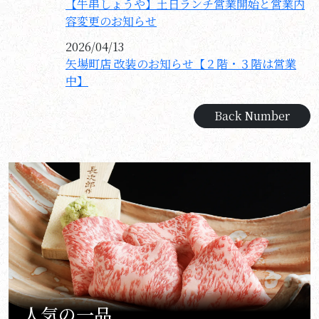
【牛串しょうや】土日ランチ営業開始と営業内
容変更のお知らせ
2026/04/13
矢場町店 改装のお知らせ【２階・３階は営業
中】
Back Number
人気の一品