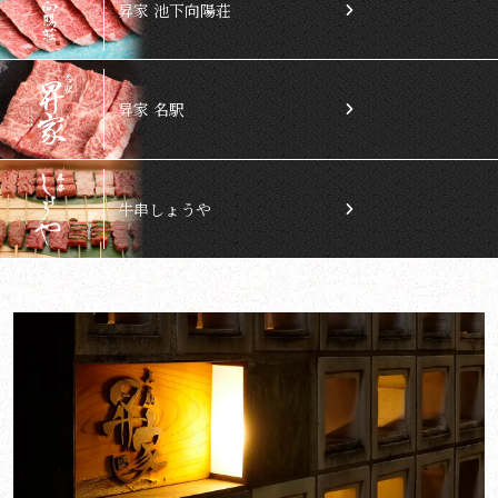
昇家 池下向陽荘
昇家 名駅
牛串しょうや