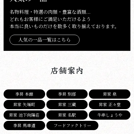
名物料理・特選の肉類・豊富な酒類...
どれもお客様にご満足いただけるよう
本当に良いものだけを数多く取り揃えております。
人気の一品一覧はこちら
店舗案内
李昇 本館
李昇 別邸
昇家 泉
昇家 矢場町
昇家 三蔵
昇家 正々堂
昇家 池下向陽荘
昇家 名駅
牛串しょうや
李昇 馬車道
フードファクトリー