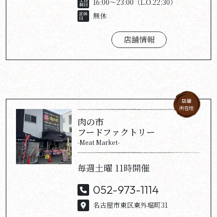
16:00～23:00（L.O.22:30）
無休
店舗情報
店舗
所在地
肉の市
フードファクトリー
-Meat Market-
毎週土曜 11時開催
052-973-1114
名古屋市東区東外堀町31