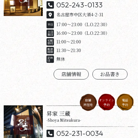
052-243-0133
名古屋市中区大須4-2-31
17:00～23:00（L.O.22:30）
16:00～23:00（L.O.22:30）
11:00～21:00
11:30～21:30
無休
店舗情報
お品書き
店舗
オンライン
電話
所在地
予約
予約
昇家 三蔵
-Shoya Mitsukura-
052-231-0034