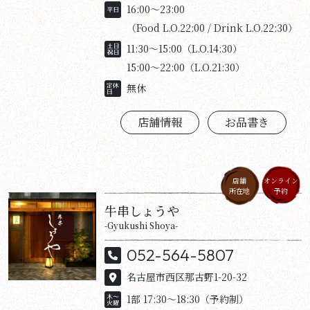
16:00～23:00
（Food L.O.22:00 / Drink L.O.22:30）
11:30～15:00（L.O.14:30）
15:00～22:00（L.O.21:30）
無休
店舗情報
お品書き
店舗
オンライン
所在地
予約
牛串しょうや
-Gyukushi Shoya-
052-564-5807
名古屋市西区那古野1-20-32
1部 17:30〜18:30（予約制）