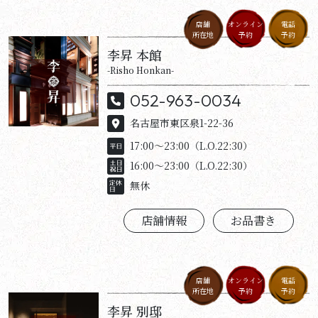
店舗
オンライン
電話
所在地
予約
予約
李昇 本館
-Risho Honkan-
052-963-0034
名古屋市東区泉1-22-36
17:00～23:00（L.O.22:30）
16:00～23:00（L.O.22:30）
無休
店舗情報
お品書き
店舗
オンライン
電話
所在地
予約
予約
李昇 別邸