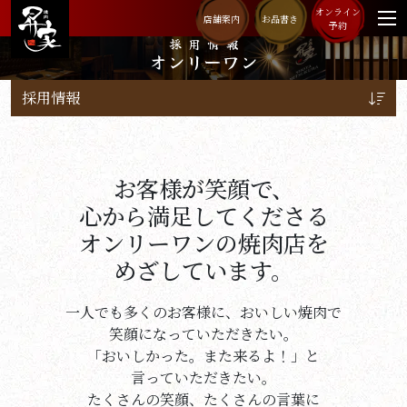
オンライン
店舗案内
お品書き
予約
採用情報
オンリーワン
採用情報
お客様が笑顔で、
心から満足してくださる
オンリーワンの焼肉店を
めざしています。
一人でも多くのお客様に、おいしい焼肉で
笑顔になっていただきたい。
「おいしかった。また来るよ！」と
言っていただきたい。
たくさんの笑顔、たくさんの言葉に