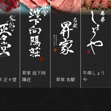
昇家 池下向
牛串しょう
家 正々堂
陽荘
昇家 名駅
や