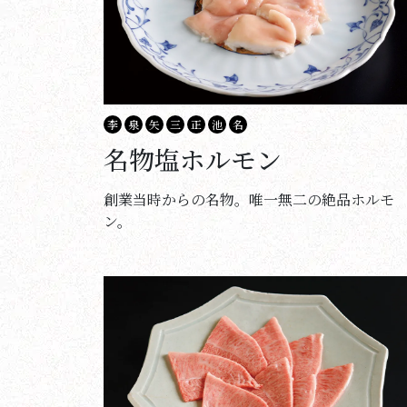
李
泉
矢
三
正
池
名
名物塩ホルモン
創業当時からの名物。唯一無二の絶品ホルモ
ン。