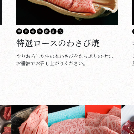
李
泉
矢
三
正
池
名
特選ロースのわさび焼
すりおろした生の本わさびをたっぷりのせて、
お醤油でお召し上がりください。