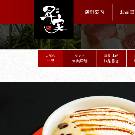
店舗案内
お品書
人気の
ランチ
李昇 本館
一品
営業店舗
お品書き