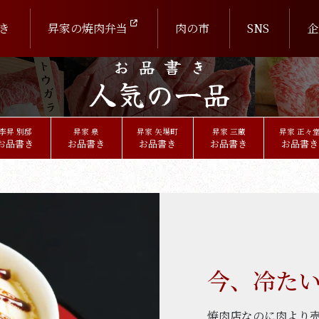
き
昇家の焼肉弁当
肉の市
SNS
企
お品書き
人気の一品
李昇 別邸
昇家 泉
昇家 矢場町
昇家 三蔵
昇家 正々
お品書き
お品書き
お品書き
お品書き
お品書き
今、冷た
焼肉店なのに肉より