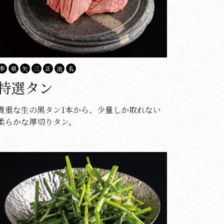
李
泉
矢
三
正
池
名
特選タン
貴重な生の黒タン1本から、少量しか取れない
柔らかな厚切りタン。