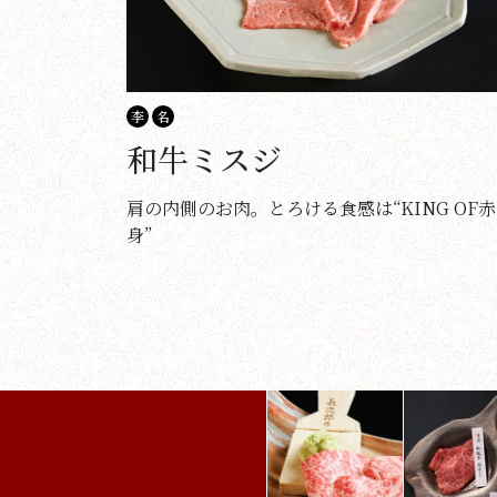
李
名
和牛ミスジ
肩の内側のお肉。とろける食感は“KING OF赤
身”