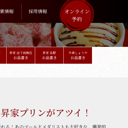
オンライン
業情報
採用情報
予約
堂
昇家 池下向陽荘
昇家 名駅
牛串しょうや
お品書き
お品書き
お品書き
い昇家プリンがアツイ！
売れる！あのゴールドメダリストも大好きな、爆発的