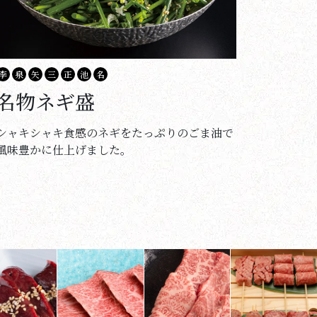
李
泉
矢
三
正
池
名
名物ネギ盛
シャキシャキ食感のネギをたっぷりのごま油で
風味豊かに仕上げました。