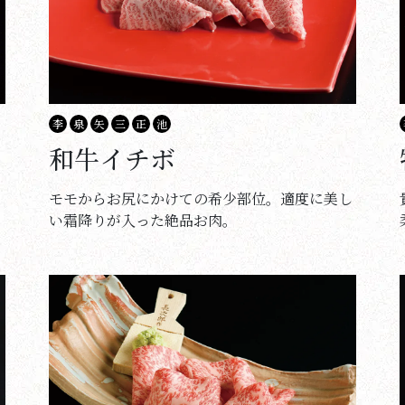
李
泉
矢
三
正
池
和牛イチボ
モモからお尻にかけての希少部位。適度に美し
い霜降りが入った絶品お肉。