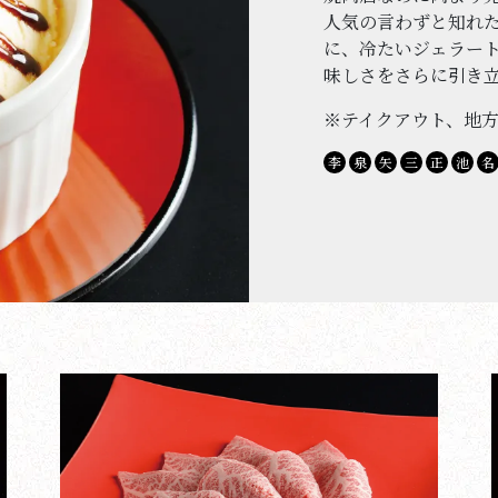
人気の言わずと知れた
に、冷たいジェラー
味しさをさらに引き
※テイクアウト、地
李
泉
矢
三
正
池
名