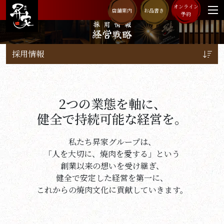
オンライン
店舗案内
お品書き
予約
採用情報
経営戦略
採用情報
2つの業態を軸に、
健全で持続可能な経営を。
私たち昇家グループは、
「人を大切に、焼肉を愛する」という
創業以来の想いを受け継ぎ、
健全で安定した経営を第一に、
これからの焼肉文化に貢献していきます。